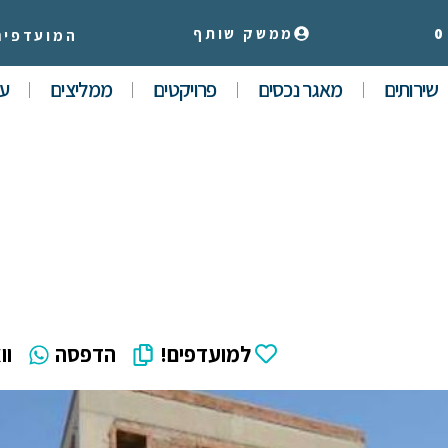
0
ממשק שותף
המועדפים
שירותים
מאגר נכסים
פרויקטים
ממליצים
עי
למועדפים!
הדפסה
וו