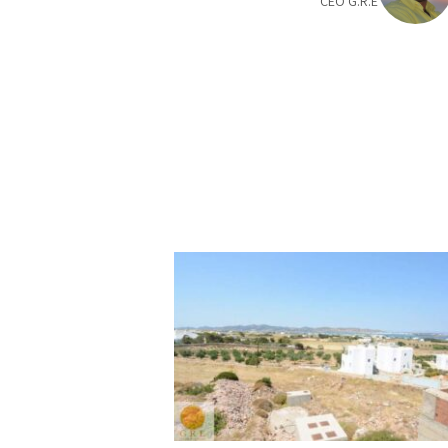
CEO G.R.E