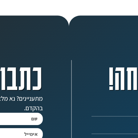
ה!
כתבו 
מתעניינים? נא מלא
בהקדם.