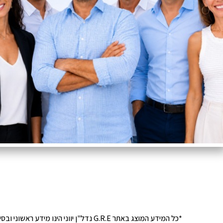
*כל המידע המוצג באתר G.R.E נדל"ן יוונ