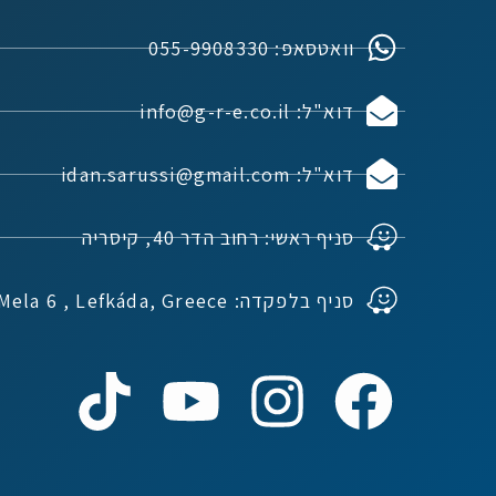
וואטסאפ: 055-9908330
דוא"ל: info@g-r-e.co.il
דוא"ל: idan.sarussi@gmail.com
סניף ראשי: רחוב הדר 40, קיסריה
סניף בלפקדה: Ioannou Mela 6 , Lefkáda, Greece