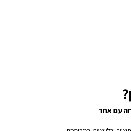
?
חה עם אחד
תנטית ורלוונטית, המבוססת