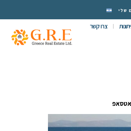
 שלי
תונות
צרו קשר
אטסאפ