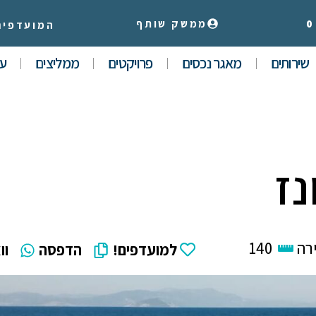
0
ממשק שותף
המועדפים
שירותים
מאגר נכסים
פרויקטים
ממליצים
עי
רה
140
למועדפים!
הדפסה
וו