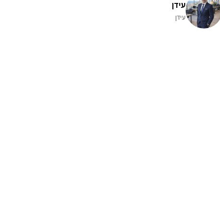
עידן
עידן