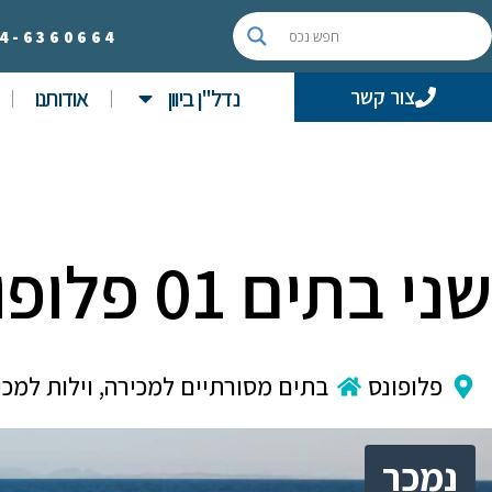
4-
6360664
נדל"ן ביוון
אודותנו
צור קשר
שני בתים 01 פלופונז
פלופונס
בתים מסורתיים למכירה
,
וילות למכי
נמכר