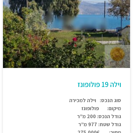
וילה 19 פולופונז
סוג הנכס: וילה למכירה
מיקום: פולופונז
גודל הנכס: 200 מ”ר
גודל שטח: 977 מ”ר
מחיר: 275,000€