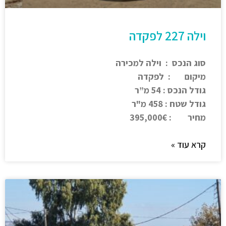
וילה 227 לפקדה
סוג הנכס : וילה למכירה
מיקום : לפקדה
גודל הנכס : 54 מ”ר
גודל שטח : 458 מ"ר
מחיר : 395,000€
קרא עוד »