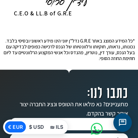
C.E.O & LL.B of G.R.E
*כל המידע המוצג באתר G.R.E נדל"ן יווני הינו מידע ראשוני ובסיסי בלבד.
נכונותו, נראותו, חוקיותו ורלוונטיותו של הנכס לרכישה כפופים לבדיקה עם
בעל הנכס, עורך דין, נוטריון, מהנדס וכל אנשי המקצוע הרלוונטיים עד ליום
חתימת החוזה הסופי.
כתבו לנו:
מתעניינים? נא מלאו את הטופס ונציג החברה יצור
איתך קשר בהקדם.
€ EUR
$ USD
₪ ILS