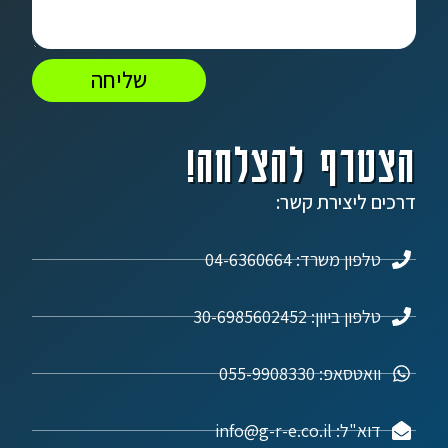
שליחה
הצטרף להצלחה!
דרכים ליצירת קשר:
טלפון משרד: 04-6360664
טלפון ביוון: 30-6985602452
וואטסאפ: 055-9908330
דוא"ל: info@g-r-e.co.il