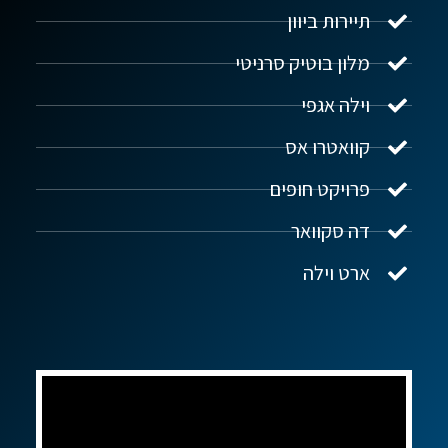
תיירות ביוון
מלון בוטיק סרניטי
וילה אגפי
נדל"ן ביוון G.R.E
מקוון
קוואטרו אס
פרויקט חופים
שלום! איך אפשר לעזור?
דה סקוואר
ארט וילה