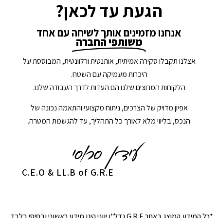
הגעת עד לכאן?
אנחנו מזמינים אותך לשיחה עם אחד
משותפי החברה
אצלנו תקבלו סקירה אמיתית, אותנטית ורלוונטית, המבוססת על
היכרות מעמיקה עם השטח.
הלקוחות המרוצים שלנו הם העדות לדרך העבודה שלנו.
אפיון מדויק של הצרכים, ניתוח מקצועי והתאמה נכונה של
הנכס, בליווי מלא לאורך כל התהליך, עד להגשמת המטרה.
C.E.O & LL.B of G.R.E
*כל המידע המוצג באתר G.R.E נדל"ן יווני הינו מידע ראשוני ובסיסי בלבד.