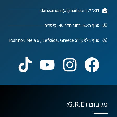
דוא"ל: idan.sarussi@gmail.com
סניף ראשי: רחוב הדר 40, קיסריה
סניף בלפקדה: Ioannou Mela 6 , Lefkáda, Greece
מקבוצת G.R.E: