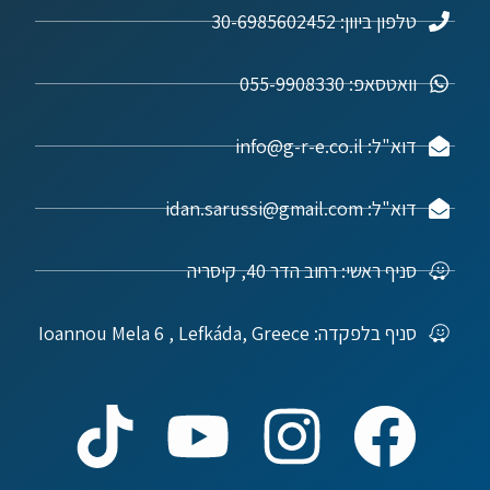
טלפון ביוון: 30-6985602452
וואטסאפ: 055-9908330
דוא"ל: info@g-r-e.co.il
דוא"ל: idan.sarussi@gmail.com
סניף ראשי: רחוב הדר 40, קיסריה
נדל"ן ביוון G.R.E
מקוון
סניף בלפקדה: Ioannou Mela 6 , Lefkáda, Greece
שלום! איך אפשר לעזור?