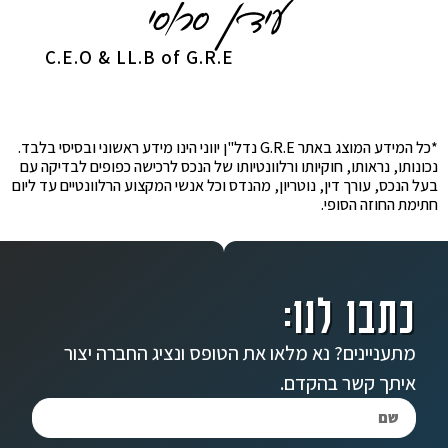
C.E.O & LL.B of G.R.E
*כל המידע המוצג באתר G.R.E נדל"ן יווני הינו מידע ראשוני ובסיסי בלבד.
נכונותו, נראותו, חוקיותו ורלוונטיותו של הנכס לרכישה כפופים לבדיקה עם
בעל הנכס, עורך דין, נוטריון, מהנדס וכל אנשי המקצוע הרלוונטיים עד ליום
חתימת החוזה הסופי.
כתבו לנו:
מתעניינים? נא מלאו את הטופס ונציג החברה יצור
איתך קשר בהקדם.