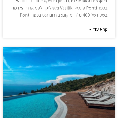
Makori Project לפקדה, יוון פרוייקט ייחודי בדרום האי
בכפר Ponti פונטי- Vasiliki ואסיליקי. לפני אחרי האדמה:
בשטח של 400 מ"ר. מיקום: בדרום האי בכפר Ponti
קרא עוד »