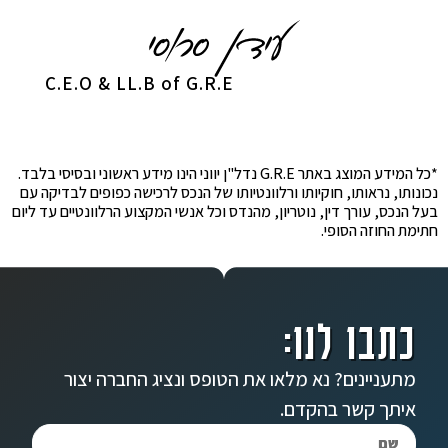
C.E.O & LL.B of G.R.E
*כל המידע המוצג באתר G.R.E נדל"ן יווני הינו מידע ראשוני ובסיסי בלבד.
נכונותו, נראותו, חוקיותו ורלוונטיותו של הנכס לרכישה כפופים לבדיקה עם
בעל הנכס, עורך דין, נוטריון, מהנדס וכל אנשי המקצוע הרלוונטיים עד ליום
חתימת החוזה הסופי.
כתבו לנו:
מתעניינים? נא מלאו את הטופס ונציג החברה יצור
איתך קשר בהקדם.