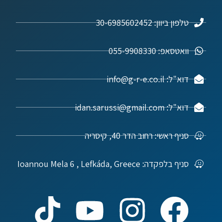
טלפון ביוון: 30-6985602452
וואטסאפ: 055-9908330
דוא"ל: info@g-r-e.co.il
דוא"ל: idan.sarussi@gmail.com
סניף ראשי: רחוב הדר 40, קיסריה
סניף בלפקדה: Ioannou Mela 6 , Lefkáda, Greece