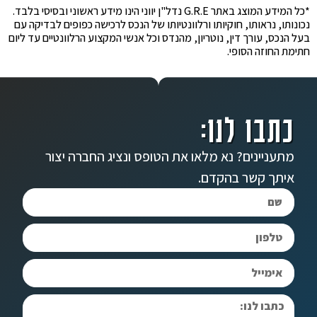
*כל המידע המוצג באתר G.R.E נדל"ן יווני הינו מידע ראשוני ובסיסי בלבד.
נכונותו, נראותו, חוקיותו ורלוונטיותו של הנכס לרכישה כפופים לבדיקה עם
בעל הנכס, עורך דין, נוטריון, מהנדס וכל אנשי המקצוע הרלוונטיים עד ליום
חתימת החוזה הסופי.
כתבו לנו:
מתעניינים? נא מלאו את הטופס ונציג החברה יצור
איתך קשר בהקדם.