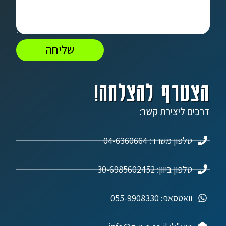
שליחה
הצטרף להצלחה!
דרכים ליצירת קשר:
טלפון משרד: 04-6360664
טלפון ביוון: 30-6985602452
וואטסאפ: 055-9908330