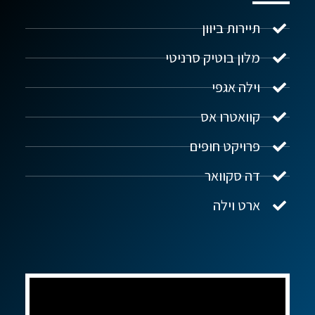
תיירות ביוון
מלון בוטיק סרניטי
וילה אגפי
נדל"ן ביוון G.R.E
מקוון
קוואטרו אס
פרויקט חופים
שלום! איך אפשר לעזור?
דה סקוואר
ארט וילה