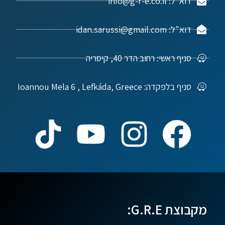
דוא"ל: info@g-r-e.co.il
דוא"ל: idan.sarussi@gmail.com
סניף ראשי: רחוב הדר 40, קיסריה
סניף בלפקדה: Ioannou Mela 6 , Lefkáda, Greece
מקבוצת G.R.E: