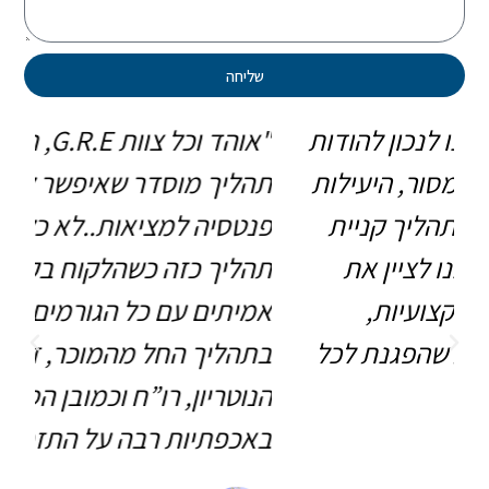
שליחה
"אוהד וכל צוות G.R.E, תודה על ליווי
תהליך מוסדר שאיפשר לנו להפוך
להו
פנטסיה למציאות..לא כל יום מסתיים
והמ
תהליך כזה כשהלקוח בקשרי ידידות
לכל
אמיתים עם כל הגורמים שמעורבים
ביט
בתהליך החל מהמוכר, דרך עו”ד,
חדש
הנוטריון, רו”ח וכמובן הספק שניצח
חיי
באכפתיות רבה על התזמורת כולה."