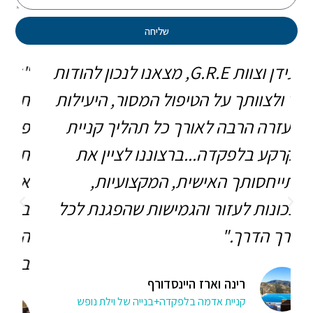
שליחה
"אוהד וכל צוות G.R.E, תודה על ליווי
תהליך מוסדר שאיפשר לנו להפוך
להו
פנטסיה למציאות..לא כל יום מסתיים
והמ
תהליך כזה כשהלקוח בקשרי ידידות
לכל
אמיתים עם כל הגורמים שמעורבים
ביט
בתהליך החל מהמוכר, דרך עו”ד,
חדש
הנוטריון, רו”ח וכמובן הספק שניצח
חיי
באכפתיות רבה על התזמורת כולה."
איל ונורית