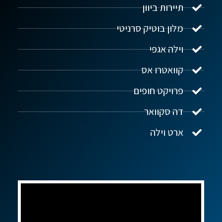
תיירות ביוון
מלון בוטיק סרניטי
וילה אגפי
נדל"ן ביוון G.R.E
מקוון
קוואטרו אס
פרויקט חופים
שלום! איך אפשר לעזור?
דה סקוואר
ארט וילה