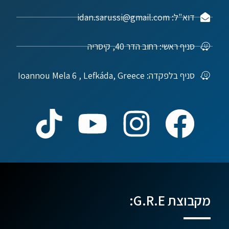
דוא"ל: idan.sarussi@gmail.com
סניף ראשי: רחוב הדר 40, קיסריה
סניף בלפקדה: Ioannou Mela 6 , Lefkáda, Greece
מקבוצת G.R.E: