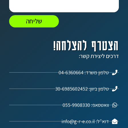
שליחה
הצטרף להצלחה!
דרכים ליצירת קשר:
טלפון משרד: 04-6360664
טלפון ביוון: 30-6985602452
וואטסאפ: 055-9908330
דוא"ל: info@g-r-e.co.il