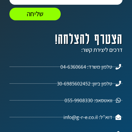
שליחה
הצטרף להצלחה!
דרכים ליצירת קשר:
טלפון משרד: 04-6360664
טלפון ביוון: 30-6985602452
וואטסאפ: 055-9908330
דוא"ל: info@g-r-e.co.il