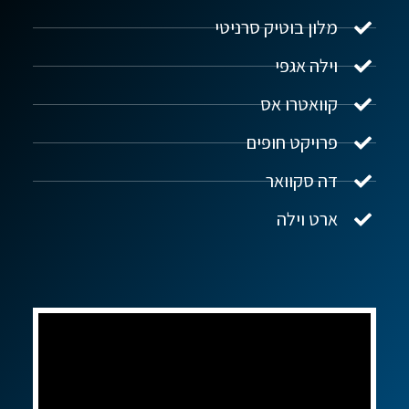
מלון בוטיק סרניטי
וילה אגפי
נדל"ן ביוון G.R.E
מקוון
קוואטרו אס
פרויקט חופים
שלום! איך אפשר לעזור?
דה סקוואר
ארט וילה