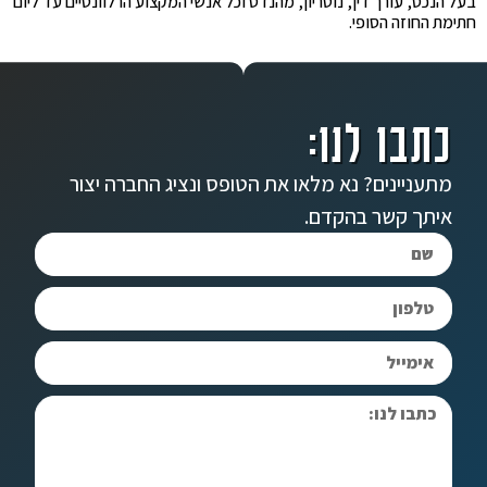
בעל הנכס, עורך דין, נוטריון, מהנדס וכל אנשי המקצוע הרלוונטיים עד ליום
חתימת החוזה הסופי.
כתבו לנו:
מתעניינים? נא מלאו את הטופס ונציג החברה יצור
איתך קשר בהקדם.