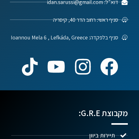
דוא"ל: idan.sarussi@gmail.com
סניף ראשי: רחוב הדר 40, קיסריה
סניף בלפקדה: Ioannou Mela 6 , Lefkáda, Greece
מקבוצת G.R.E:
תיירות ביוון