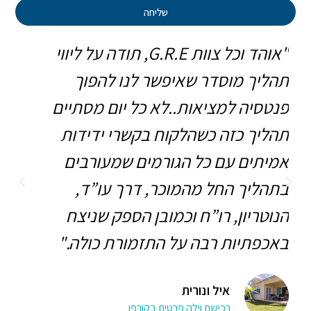
שליחה
"אוהד וכל צוות G.R.E, תודה על ליווי
תהליך מוסדר שאיפשר לנו להפוך
להו
פנטסיה למציאות..לא כל יום מסתיים
והמ
תהליך כזה כשהלקוח בקשרי ידידות
לכל
אמיתים עם כל הגורמים שמעורבים
ביט
בתהליך החל מהמוכר, דרך עו”ד,
חדש
הנוטריון, רו”ח וכמובן הספק שניצח
חיי
באכפתיות רבה על התזמורת כולה."
איל ונורית
רכישת וילה פרטית בקורפו