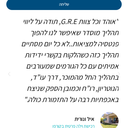
שליחה
"אוהד וכל צוות G.R.E, תודה על ליווי
תהליך מוסדר שאיפשר לנו להפוך
להו
פנטסיה למציאות..לא כל יום מסתיים
והמ
תהליך כזה כשהלקוח בקשרי ידידות
לכל
אמיתים עם כל הגורמים שמעורבים
ביט
בתהליך החל מהמוכר, דרך עו”ד,
חדש
הנוטריון, רו”ח וכמובן הספק שניצח
חיי
באכפתיות רבה על התזמורת כולה."
איל ונורית
רכישת וילה פרטית בקורפו