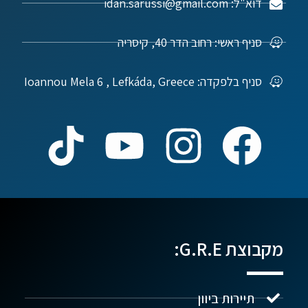
דוא"ל: idan.sarussi@gmail.com
סניף ראשי: רחוב הדר 40, קיסריה
סניף בלפקדה: Ioannou Mela 6 , Lefkáda, Greece
מקבוצת G.R.E:
תיירות ביוון