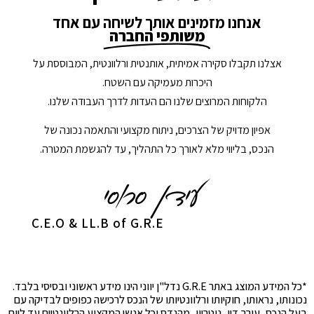
אנחנו מזמינים אותך לשיחה עם אחד
משותפי החברה
אצלנו תקבלו סקירה אמיתית, אותנטית ורלוונטית, המבוססת על
היכרות מעמיקה עם השטח.
הלקוחות המרוצים שלנו הם העדות לדרך העבודה שלנו.
אפיון מדויק של הצרכים, ניתוח מקצועי והתאמה נכונה של
הנכס, בליווי מלא לאורך כל התהליך, עד להגשמת המטרה.
C.E.O & LL.B of G.R.E
*כל המידע המוצג באתר G.R.E נדל"ן יווני הינו מידע ראשוני ובסיסי בלבד.
נכונותו, נראותו, חוקיותו ורלוונטיותו של הנכס לרכישה כפופים לבדיקה עם
בעל הנכס, עורך דין, נוטריון, מהנדס וכל אנשי המקצוע הרלוונטיים עד ליום