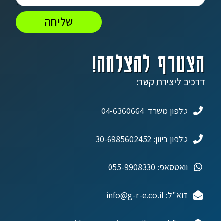
שליחה
הצטרף להצלחה!
דרכים ליצירת קשר:
טלפון משרד: 04-6360664
טלפון ביוון: 30-6985602452
וואטסאפ: 055-9908330
דוא"ל: info@g-r-e.co.il