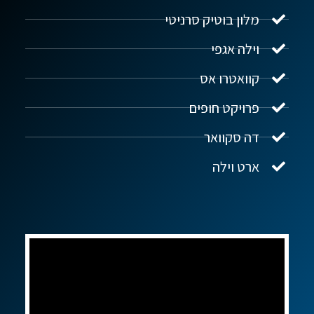
מלון בוטיק סרניטי
וילה אגפי
נדל"ן ביוון G.R.E
מקוון
קוואטרו אס
פרויקט חופים
שלום! איך אפשר לעזור?
דה סקוואר
ארט וילה