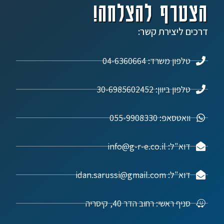
הצטרף להצלחה!
דרכים ליצירת קשר:
טלפון משרד: 04-6360664
טלפון ביוון: 30-6985602452
וואטסאפ: 055-9908330
דוא"ל: info@g-r-e.co.il
דוא"ל: idan.sarussi@gmail.com
סניף ראשי: רחוב הדר 40, קיסריה