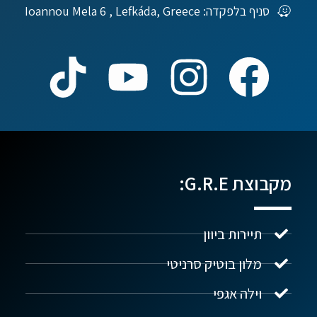
סניף בלפקדה: Ioannou Mela 6 , Lefkáda, Greece
מקבוצת G.R.E:
תיירות ביוון
מלון בוטיק סרניטי
וילה אגפי
נדל"ן ביוון G.R.E
מקוון