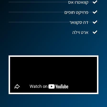
קוואטרו אס
פרויקט חופים
שלום! איך אפשר לעזור?
דה סקוואר
ארט וילה