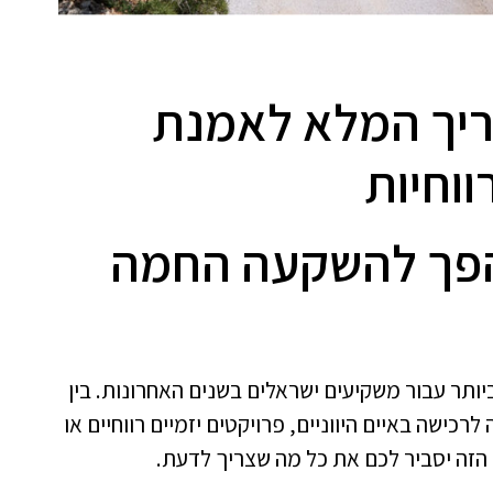
דריך המלא לאמנת
ן הפך להשקעה החמה
"עידן סרוסי וכל צוות G.R.E,
"עידן וצוות G.R.E, מ
ותר עבור משקיעים ישראלים בשנים האחרונות. בין
כישה באיים היווניים, פרויקטים יזמיים רווחיים או
רוצים להודות לכם
לנכון להודות לך ולצוותך
 הזה יסביר לכם את כל מה שצריך לדעת.
פול המקצועי העוטף
הטיפול המסור, היעילות