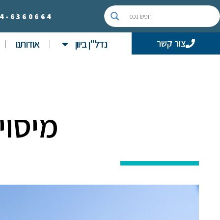
4-
6360664
נדל"ן ביוון
אודותנו
צור קשר
מיסוי 