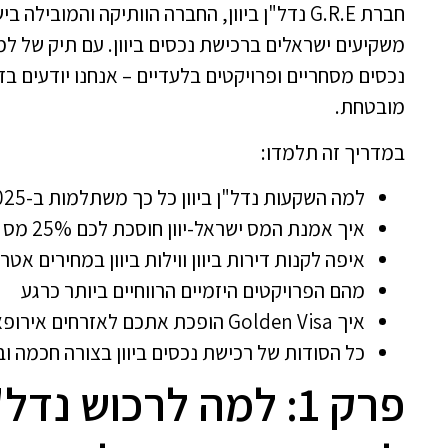
והמחבק
והמידע
נכסים מסחריים ופרויקטים בלעדיים – אנחנו יודעים בד
הדרך, 
מובטחת.
ביטחון
במדריך זה תלמדו:
יתידו
למה השקעות נדל"ן ביוון כל כך משתלמות ב-2025
ולהרגי
איך אמנת המס ישראל-יוון חוסכת לכם 25% מס רווח הון
לטובת 
איפה לקנות דירות ביוון ווילות ביוון במחירים אטר
מהם הפרויקטים היזמיים הרווחיים ביותר כרגע
בטוחים
איך Golden Visa הופכת אתכם לאזרחים אירופאים
כל הסודות של רכישת נכסים ביוון בצורה חכמה ו