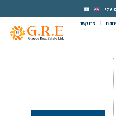
 שלי
תונות
צרו קשר