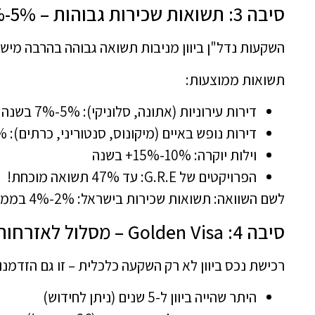
סיבה 3: תשואות שכירות גבוהות – 5%-15% בשנה
השקעות נדל"ן ביוון מניבות תשואה גבוהה בהרבה מיש
תשואות ממוצעות:
דירות עירוניות (אתונה, סלוניקי): 5%-7% בשנה
דירות נופש באיים (מיקונוס, סנטוריני, כרתים): 8%-12% בשנה
וילות יוקרה: 10%-15%+ בשנה
הפרויקטים של G.R.E: עד 47% תשואה מוכחת!
לשם השוואה: תשואות שכירות בישראל: 2%-4% בממוצע
סיבה 4: Golden Visa – מסלול לאזרחות אירופאית
רכישת נכס ביוון לא רק השקעה כלכלית – זו גם הזדמנו
היתר שהייה ביוון ל-5 שנים (ניתן לחידוש)