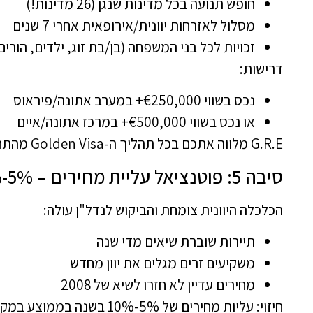
חופש תנועה בכל מדינות שנגן (26 מדינות!)
מסלול לאזרחות יוונית/אירופאית אחרי 7 שנים
זכויות לכל בני המשפחה (בן/בת זוג, ילדים, הורים
דרישות:
נכס בשווי €250,000+ במערב אתונה/פיראוס
או נכס בשווי €500,000+ במרכז אתונה/איים
G.R.E מלווה אתכם בכל תהליך ה-Golden Visa מהתחלה ועד הסוף.
סיבה 5: פוטנציאל עליית מחירים – 5%-10% בשנה
הכלכלה היוונית צומחת והביקוש לנדל"ן עולה:
תיירות שוברת שיאים מדי שנה
משקיעים זרים מגלים את יוון מחדש
מחירים עדיין לא חזרו לשיא של 2008
חיזוי: עליות מחירים של 5%-10% בשנה בממוצע במקומות מבוקשים.